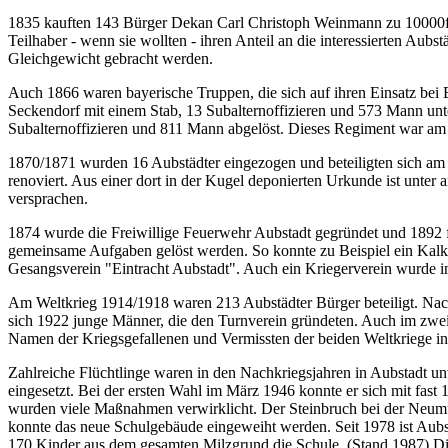
1835 kauften 143 Bürger Dekan Carl Christoph Weinmann zu 10000fl.
Teilhaber - wenn sie wollten - ihren Anteil an die interessierten Au
Gleichgewicht gebracht werden.
Auch 1866 waren bayerische Truppen, die sich auf ihren Einsatz bei B
Seckendorf mit einem Stab, 13 Subalternoffizieren und 573 Mann unte
Subalternoffizieren und 811 Mann abgelöst. Dieses Regiment war am 1
1870/1871 wurden 16 Aubstädter eingezogen und beteiligten sich am
renoviert. Aus einer dort in der Kugel deponierten Urkunde ist unt
versprachen.
1874 wurde die Freiwillige Feuerwehr Aubstadt gegründet und 1892 
gemeinsame Aufgaben gelöst werden. So konnte zu Beispiel ein Kalkof
Gesangsverein "Eintracht Aubstadt". Auch ein Kriegerverein wurde in
Am Weltkrieg 1914/1918 waren 213 Aubstädter Bürger beteiligt. Nach
sich 1922 junge Männer, die den Turnverein gründeten. Auch im zwei
Namen der Kriegsgefallenen und Vermissten der beiden Weltkriege in
Zahlreiche Flüchtlinge waren in den Nachkriegsjahren in Aubstadt 
eingesetzt. Bei der ersten Wahl im März 1946 konnte er sich mit fast
wurden viele Maßnahmen verwirklicht. Der Steinbruch bei der Neumü
konnte das neue Schulgebäude eingeweiht werden. Seit 1978 ist Aubs
170 Kinder aus dem gesamten Milzgrund die Schule. (Stand 1987) Di