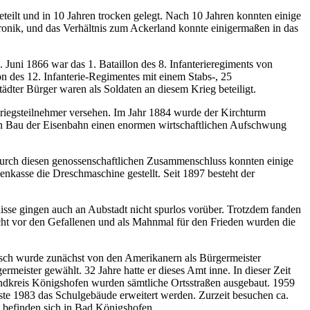
ilt und in 10 Jahren trocken gelegt. Nach 10 Jahren konnten einige
Chronik, und das Verhältnis zum Ackerland konnte einigermaßen in das
 Juni 1866 war das 1. Bataillon des 8. Infanterieregiments von
n des 12. Infanterie-Regimentes mit einem Stabs-, 25
ädter Bürger waren als Soldaten an diesem Krieg beteiligt.
riegsteilnehmer versehen. Im Jahr 1884 wurde der Kirchturm
ten Bau der Eisenbahn einen enormen wirtschaftlichen Aufschwung
Durch diesen genossenschaftlichen Zusammenschluss konnten einige
nkasse die Dreschmaschine gestellt. Seit 1897 besteht der
isse gingen auch an Aubstadt nicht spurlos vorüber. Trotzdem fanden
cht vor den Gefallenen und als Mahnmal für den Frieden wurden die
tsch wurde zunächst von den Amerikanern als Bürgermeister
meister gewählt. 32 Jahre hatte er dieses Amt inne. In dieser Zeit
ndkreis Königshofen wurden sämtliche Ortsstraßen ausgebaut. 1959
te 1983 das Schulgebäude erweitert werden. Zurzeit besuchen ca.
 befinden sich in Bad Königshofen.