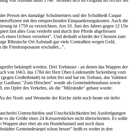
ung von Aubstatt anno 1746" befindet sich im Original im Archiv der
n der Person des damalige Schulmeisters und der Schultheiß Caspar
nteroffiziere mit den entsprechenden Einquartierungskosten. Auch die
tierung ist 1759 zu verzeichnen. Am 10. Juni des Jahres gegen 12 Uhr
ert fast alles Gras verderbt und durch ihre Pferde abgefressen
auch einen Ochsen verzehret". Und deshalb schreibt der Chronist zum
iesige Bibraische Ort Aubstadt gar viele Contraßten wegen Geld,
die Friedensposaune erschallet...".
greifer bekämpft werden. Drei Torhäuser - an denen das Wappen der
dbuch von 1663, das 1784 der Herr Ober-Leidenambt Sickenberg vom
gegen Großeibstadt) ist zehnt frei und hat ein Torhaus, das Valtintor
tige Gasthaus "Zum Hirschen" wurde als Gemeindebrauhaus sowie
, ein Opfer des Verkehrs, als die "Milzstraße" gebaut wurde.
n der Nord- und Westseite der Kirche zieht noch heute ein tiefer
cherlei Unterschleifen und Unschicklichkeiten bei Ausfertigungen
e es die Größe eines 24 Kreuzerstückes nicht überschreiten. Es sollte
 im Wappen aber eher als ein Hundebastard und noch dazu
tädter Gemeindesiegel schon besser" heißt es weiter in den