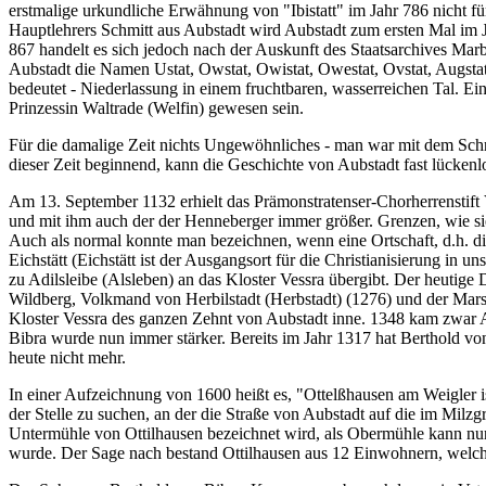
erstmalige urkundliche Erwähnung von "Ibistatt" im Jahr 786 nicht f
Hauptlehrers Schmitt aus Aubstadt wird Aubstadt zum ersten Mal im 
867 handelt es sich jedoch nach der Auskunft des Staatsarchives Mar
Aubstadt die Namen Ustat, Owstat, Owistat, Owestat, Ovstat, Augstat
bedeutet - Niederlassung in einem fruchtbaren, wasserreichen Tal. Ei
Prinzessin Waltrade (Welfin) gewesen sein.
Für die damalige Zeit nichts Ungewöhnliches - man war mit dem Schre
dieser Zeit beginnend, kann die Geschichte von Aubstadt fast lücke
Am 13. September 1132 erhielt das Prämonstratenser-Chorherrenstift
und mit ihm auch der der Henneberger immer größer. Grenzen, wie sie 
Auch als normal konnte man bezeichnen, wenn eine Ortschaft, d.h. d
Eichstätt (Eichstätt ist der Ausgangsort für die Christianisierung i
zu Adilsleibe (Alsleben) an das Kloster Vessra übergibt. Der heutig
Wildberg, Volkmand von Herbilstadt (Herbstadt) (1276) und der Mars
Kloster Vessra des ganzen Zehnt von Aubstadt inne. 1348 kam zwar A
Bibra wurde nun immer stärker. Bereits im Jahr 1317 hat Berthold v
heute nicht mehr.
In einer Aufzeichnung von 1600 heißt es, "Ottelßhausen am Weigler is
der Stelle zu suchen, an der die Straße von Aubstadt auf die im Milzgr
Untermühle von Ottilhausen bezeichnet wird, als Obermühle kann nur
wurde. Der Sage nach bestand Ottilhausen aus 12 Einwohnern, welche