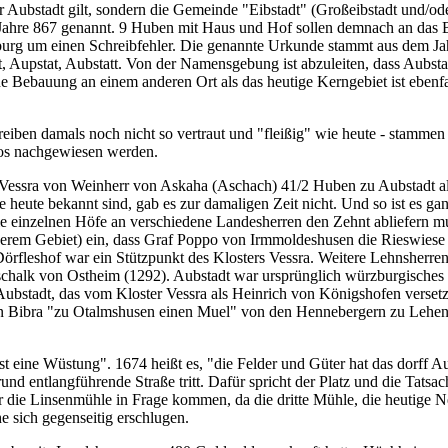
ür Aubstadt gilt, sondern die Gemeinde "Eibstadt" (Großeibstadt und/od
Jahre 867 genannt. 9 Huben mit Haus und Hof sollen demnach an das Bo
burg um einen Schreibfehler. Die genannte Urkunde stammt aus dem Jahr
, Aupstat, Aubstatt. Von der Namensgebung ist abzuleiten, dass Aubst
ne Bebauung an einem anderen Ort als das heutige Kerngebiet ist ebenfa
iben damals noch nicht so vertraut und "fleißig" wie heute - stammen
nlos nachgewiesen werden.
 Vessra von Weinherr von Askaha (Aschach) 41/2 Huben zu Aubstadt als
heute bekannt sind, gab es zur damaligen Zeit nicht. Und so ist es gan
ie einzelnen Höfe an verschiedene Landesherren den Zehnt abliefern 
n unserem Gebiet) ein, dass Graf Poppo von Irmmoldeshusen die Rieswie
e Dörfleshof war ein Stützpunkt des Klosters Vessra. Weitere Lehnsher
chalk von Ostheim (1292). Aubstadt war ursprünglich würzburgisches 
ubstadt, das vom Kloster Vessra als Heinrich von Königshofen versetz
on Bibra "zu Otalmshusen einen Muel" von den Hennebergern zu Lehen. 
t eine Wüstung". 1674 heißt es, "die Felder und Güter hat das dorff Aup
und entlangführende Straße tritt. Dafür spricht der Platz und die Tatsa
 die Linsenmühle in Frage kommen, da die dritte Mühle, die heutige 
 sich gegenseitig erschlugen.