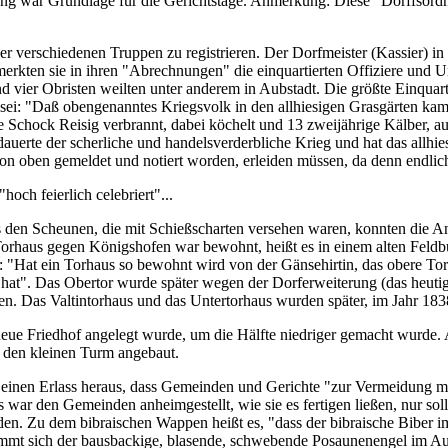
ung war Grundlage für die Gerichtstage. Anmerkung: Diese "Dorffsordn
er verschiedenen Truppen zu registrieren. Der Dorfmeister (Kassier) i
erkten sie in ihren "Abrechnungen" die einquartierten Offiziere und U
d vier Obristen weilten unter anderem in Aubstadt. Die größte Einquar
ei: "Daß obengenanntes Kriegsvolk in den allhiesigen Grasgärten kampi
he Schock Reisig verbrannt, dabei köchelt und 13 zweijährige Kälber, 
 dauerte der scherliche und handelsverderbliche Krieg und hat das allh
 oben gemeldet und notiert worden, erleiden müssen, da denn endlich 
och feierlich celebriert"...
den Scheunen, die mit Schießscharten versehen waren, konnten die An
 Torhaus gegen Königshofen war bewohnt, heißt es in einem alten Fel
s: "Hat ein Torhaus so bewohnt wird von der Gänsehirtin, das obere Tor (
 hat". Das Obertor wurde später wegen der Dorferweiterung (das heu
en. Das Valtintorhaus und das Untertorhaus wurden später, im Jahr 1838
eue Friedhof angelegt wurde, um die Hälfte niedriger gemacht wurde. A
n den kleinen Turm angebaut.
inen Erlass heraus, dass Gemeinden und Gerichte "zur Vermeidung man
war den Gemeinden anheimgestellt, wie sie es fertigen ließen, nur sollt
rden. Zu dem bibraischen Wappen heißt es, "dass der bibraische Biber
t sich der bausbackige, blasende, schwebende Posaunenengel im Aubs