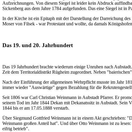
Aufzeichnungen. Von diesem Siegel ist leider kein Abdruck auffind
Sickenberg aus dem Jahre 1784 aufgefunden. Das eine Siegel ist in P
In der Kirche ist ein Epitaph mit der Darstellung der Darreichung 
Moser von Filsek - war Protestant und wollte, da damals Königshofen 
Das 19. und 20. Jahrhundert
Das 19 Jahrhundert brachte wiederum einige Unruhen nach Aubstadt.
Zeit dem Territorialdistrikt Rügheim zugeordnet. Neben "baierischen
Nach der Einführung der allgemeinen Wehrpflicht musste im Jahr 1815
immer wieder "Auswärtige" gegen Bezahlung für die Rekrutengeste
Seit 1806 war Carl Christian Weinmann in Aubstadt Pfarrer. Er prom
seinem Tod im Jahr 1844 Dekan mit Dekanatssitz in Aubstadt. Sein V
1844 bis er am 17.05.1888 verstarb.
Über Siegmund Gottfried Weinmann ist in einem Akt geschrieben: "Die
Weinmann großen Anteil hat". Und über Otto Weinmann ist zu lesen: "Er
eifrig betrieb".