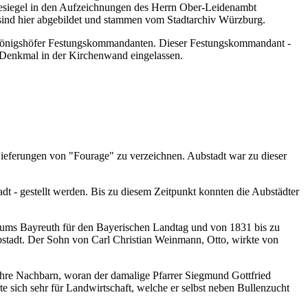
desiegel in den Aufzeichnungen des Herrn Ober-Leidenambt
n sind hier abgebildet und stammen vom Stadtarchiv Würzburg.
en Königshöfer Festungskommandanten. Dieser Festungskommandant -
in Denkmal in der Kirchenwand eingelassen.
eferungen von "Fourage" zu verzeichnen. Aubstadt war zu dieser
t - gestellt werden. Bis zu diesem Zeitpunkt konnten die Aubstädter
riums Bayreuth für den Bayerischen Landtag und von 1831 bis zu
stadt. Der Sohn von Carl Christian Weinmann, Otto, wirkte von
 ihre Nachbarn, woran der damalige Pfarrer Siegmund Gottfried
te sich sehr für Landwirtschaft, welche er selbst neben Bullenzucht