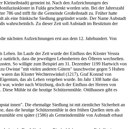
er Kleineibstadt) gemeint ist. Nach den Aufzeichnungen des
nifaziuskloster in Fulda geschenkt worden sein. Bei der Jahreszahl
e 786 und trifft für die Gemeinde Großeibstadt zu. Früher hatte
adt als eine fränkische Siedlung gegründet wurde. Der Name Aubstadt
lls wahrscheinlich. Zu dieser Zeit soll Aubstadt im Besitztum der
 die nächsten Aufzeichnungen erst aus dem 12. Jahrhundert. Von
 Lehen. Im Laufe der Zeit wurde der Einfluss des Kloster Vessra
z natürlich, dass die jeweiligen Lehnsherren des Öfteren wechselten.
mussten. So willigte zum Beispiel am 31. Dezember 1199 Hartwich von
se zu Owistat "mit vielen anderen Gütern" tauschweise gegen 5 Huben
ren waren das Kloster Wechterswinkel (1217), Graf Konrad von
Eigentum, das als Lehen vergeben wurde. Im Jahr 1308 hatte das
t war, wieder nach Würzburg, doch der Einfluss der Herren von
Diese Mühle ist die heutige Schützenmühle. Ottilhausen gibt es
stat innen". Die ehemalige Siedlung ist mit ziemlicher Sicherheit an
che, dass die heutige Schützenmühle in den frühen Quellen stets als
Neumühle erst später (1586) als Gemeindemühle von Aubstadt erbaut