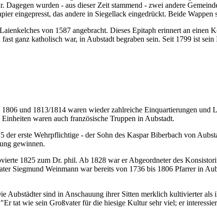
bar. Dagegen wurden - aus dieser Zeit stammend - zwei andere Gemein
apier eingepresst, das andere in Siegellack eingedrückt. Beide Wappe
des Laienkelches von 1587 angebracht. Dieses Epitaph erinnert an ein
fast ganz katholisch war, in Aubstadt begraben sein. Seit 1799 ist se
 1806 und 1813/1814 waren wieder zahlreiche Einquartierungen und Li
" Einheiten waren auch französische Truppen in Aubstadt.
 der erste Wehrpflichtige - der Sohn des Kaspar Biberbach von Aubstad
llung gewinnen.
ovierte 1825 zum Dr. phil. Ab 1828 war er Abgeordneter des Konsisto
ater Siegmund Weinmann war bereits von 1736 bis 1806 Pfarrer in Aub
 Aubstädter sind in Anschauung ihrer Sitten merklich kultivierter als
 tat wie sein Großvater für die hiesige Kultur sehr viel; er interessier