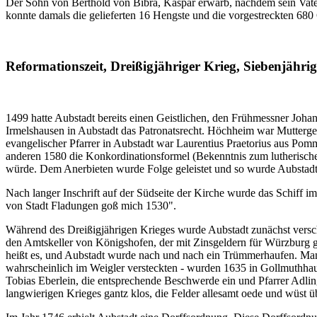
Der Sohn von Berthold von Bibra, Kaspar erwarb, nachdem sein Vate
konnte damals die gelieferten 16 Hengste und die vorgestreckten 680
Reformationszeit, Dreißigjähriger Krieg, Siebenjähri
1499 hatte Aubstadt bereits einen Geistlichen, den Frühmessner Joha
Irmelshausen in Aubstadt das Patronatsrecht. Höchheim war Mutterge
evangelischer Pfarrer in Aubstadt war Laurentius Praetorius aus Pomm
anderen 1580 die Konkordinationsformel (Bekenntnis zum lutherischen
würde. Dem Anerbieten wurde Folge geleistet und so wurde Aubstadt
Nach langer Inschrift auf der Südseite der Kirche wurde das Schiff 
von Stadt Fladungen goß mich 1530".
Während des Dreißigjährigen Krieges wurde Aubstadt zunächst verscho
den Amtskeller von Königshofen, der mit Zinsgeldern für Würzburg g
heißt es, und Aubstadt wurde nach und nach ein Trümmerhaufen. Man f
wahrscheinlich im Weigler versteckten - wurden 1635 in Gollmuthha
Tobias Eberlein, die entsprechende Beschwerde ein und Pfarrer Adli
langwierigen Krieges gantz klos, die Felder allesamt oede und wüst ü