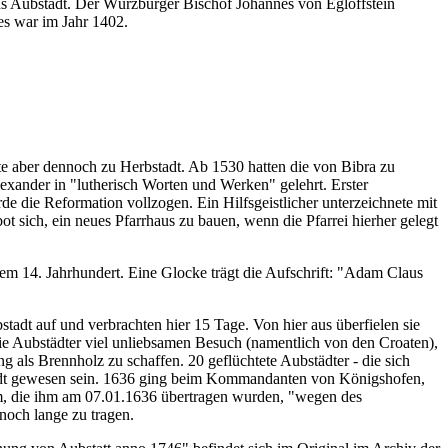
s Aubstadt. Der Würzburger Bischof Johannes von Egloffstein
es war im Jahr 1402.
te aber dennoch zu Herbstadt. Ab 1530 hatten die von Bibra zu
xander in "lutherisch Worten und Werken" gelehrt. Erster
e die Reformation vollzogen. Ein Hilfsgeistlicher unterzeichnete mit
 sich, ein neues Pfarrhaus zu bauen, wenn die Pfarrei hierher gelegt
dem 14. Jahrhundert. Eine Glocke trägt die Aufschrift: "Adam Claus
adt auf und verbrachten hier 15 Tage. Von hier aus überfielen sie
ie Aubstädter viel unliebsamen Besuch (namentlich von den Croaten),
als Brennholz zu schaffen. 20 geflüchtete Aubstädter - die sich
stadt gewesen sein. 1636 ging beim Kommandanten von Königshofen,
im, die ihm am 07.01.1636 übertragen wurden, "wegen des
noch lange zu tragen.