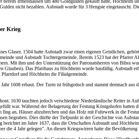
r bereits Irmelshausen um 480 Goldgulden gekauft hatte, Höchheim un
 Gulden nicht bezahlen. Aubstadt wurde für 3 Hengste eingetauscht. Di
ger Krieg
nnes Glaser, 1504 hatte Aubstadt zwar einen eigenen Geistlichen, gehör
meinde und Aubstadt Tochtergemeinde. Bereits 1523 hat der Pfarrer Ale
ern. Mit ihm und der Unterstützung der Patronatsherren von Bibra wurd
 Glauben). Das Pfarrhaus zu Höchheim wurde baufällig. Aubstadt erbot
 Pfarrdorf und Höchheim die Filialgemeinde.
im Jahr 1608 erbaut. Der Turm ist frühgotisch und stammt demnach aus 
nt. 1630 tauchten jedoch verschiedene Niederländische Reiter in Aubst
efüllt war. Während der Belagerung der Festung Königshofen hatten d
ing an, Häuser abzubrechen und das Holz mit Fuhrwerk in die Festung 
usen begraben. Dies dürfte der Tiefpunkt in der Geschichte von Aub
ng berichtet im Jahre 1637, dass die Ortschaften Aubstadt und Höchhe
ber die 4 Jahr gelegen". An diesen Kriegswirren hatte die Bevölkerung 