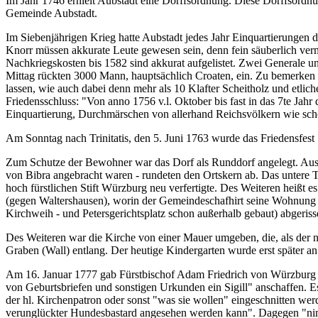
Im Jahr 1746 erhielt Aubstadt eine Dorffsordnung. Diese Dorffsordn
Gemeinde Aubstadt.
Im Siebenjährigen Krieg hatte Aubstadt jedes Jahr Einquartierungen d
Knorr müssen akkurate Leute gewesen sein, denn fein säuberlich verm
Nachkriegskosten bis 1582 sind akkurat aufgelistet. Zwei Generale un
Mittag rückten 3000 Mann, hauptsächlich Croaten, ein. Zu bemerken s
lassen, wie auch dabei denn mehr als 10 Klafter Scheitholz und etlic
Friedensschluss: "Von anno 1756 v.l. Oktober bis fast in das 7te Jahr
Einquartierung, Durchmärschen von allerhand Reichsvölkern wie schon
Am Sonntag nach Trinitatis, den 5. Juni 1763 wurde das Friedensfest "h
Zum Schutze der Bewohner war das Dorf als Runddorf angelegt. Aus 
von Bibra angebracht waren - rundeten den Ortskern ab. Das untere
hoch fürstlichen Stift Würzburg neu verfertigte. Des Weiteren heißt e
(gegen Waltershausen), worin der Gemeindeschafhirt seine Wohnung
Kirchweih - und Petersgerichtsplatz schon außerhalb gebaut) abgeriss
Des Weiteren war die Kirche von einer Mauer umgeben, die, als der n
Graben (Wall) entlang. Der heutige Kindergarten wurde erst später a
Am 16. Januar 1777 gab Fürstbischof Adam Friedrich von Würzburg e
von Geburtsbriefen und sonstigen Urkunden ein Sigill" anschaffen. Es 
der hl. Kirchenpatron oder sonst "was sie wollen" eingeschnitten we
verunglückter Hundesbastard angesehen werden kann". Dagegen "nimm