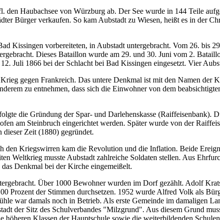
 den Haubachsee von Würzburg ab. Der See wurde in 144 Teile aufgete
bstädter Bürger verkaufen. So kam Aubstadt zu Wiesen, heißt es in der 
ad Kissingen vorbereiteten, in Aubstadt untergebracht. Vom 26. bis 29.
rgebracht. Dieses Bataillon wurde am 29. und 30. Juni vom 2. Bataillo
2. Juli 1866 bei der Schlacht bei Bad Kissingen eingesetzt. Vier Aubst
 Krieg gegen Frankreich. Das untere Denkmal ist mit den Namen der K
er anderem zu entnehmen, dass sich die Einwohner von dem beabsichtig
folgte die Gründung der Spar- und Darlehenskasse (Raiffeisenbank). 
en am Steinbruch eingerichtet werden. Später wurde von der Raiffeise
 dieser Zeit (1880) gegründet.
 den Kriegswirren kam die Revolution und die Inflation. Beide Ereign
ten Weltkrieg musste Aubstadt zahlreiche Soldaten stellen. Aus Ehrfur
 das Denkmal bei der Kirche eingemeißelt.
untergebracht. Über 1000 Bewohner wurden im Dorf gezählt. Adolf Kra
 100 Prozent der Stimmen durchsetzen. 1952 wurde Alfred Volk als Bürger
hle war damals noch in Betrieb. Als erste Gemeinde im damaligen La
tadt der Sitz des Schulverbandes "Milzgrund". Aus diesem Grund muss
e höheren Klassen der Hauptschule sowie die weiterbildenden Schulen